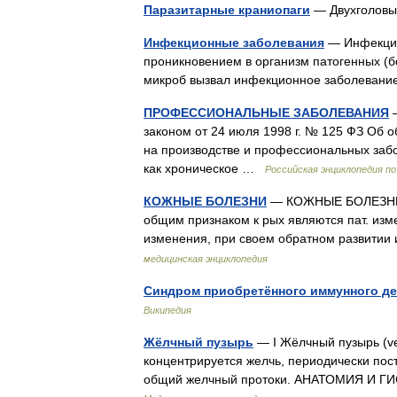
Паразитарные краниопаги
— Двухголовы
Инфекционные заболевания
— Инфекцио
проникновением в организм патогенных (б
микроб вызвал инфекционное заболевани
ПРОФЕССИОНАЛЬНЫЕ ЗАБОЛЕВАНИЯ
законом от 24 июля 1998 г. № 125 ФЗ Об 
на производстве и профессиональных заб
как хроническое …
Российская энциклопедия по
КОЖНЫЕ БОЛЕЗНИ
— КОЖНЫЕ БОЛЕЗНИ, о
общим признаком к рых являются пат. изм
изменения, при своем обратном развит
медицинская энциклопедия
Синдром приобретённого иммунного д
Википедия
Жёлчный пузырь
— I Жёлчный пузырь (ves
концентрируется желчь, периодически по
общий желчный протоки. АНАТОМИЯ И Г