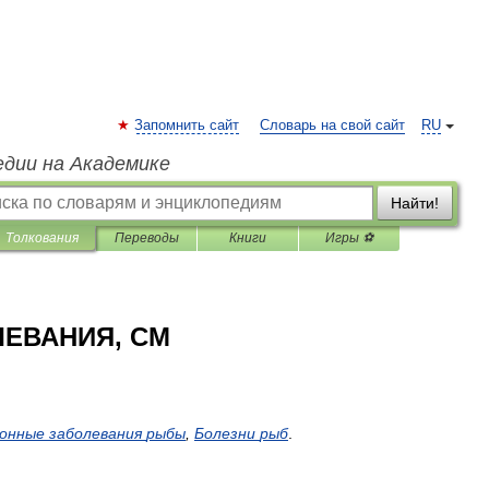
Запомнить сайт
Словарь на свой сайт
RU
едии на Академике
Найти!
Толкования
Переводы
Книги
Игры ⚽
ЕВАНИЯ, СМ
ионные
заболевания
рыбы
,
Болезни
рыб
.