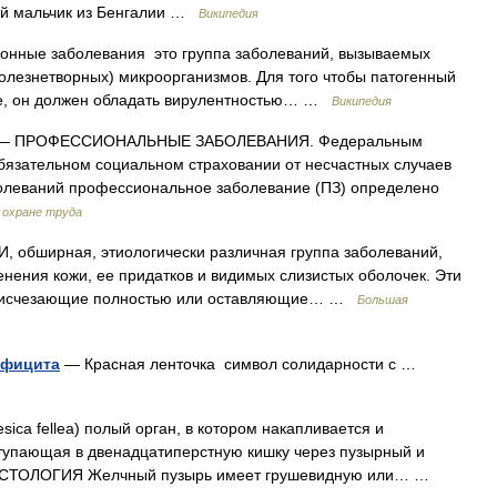
й мальчик из Бенгалии …
Википедия
нные заболевания это группа заболеваний, вызываемых
олезнетворных) микроорганизмов. Для того чтобы патогенный
е, он должен обладать вирулентностью… …
Википедия
— ПРОФЕССИОНАЛЬНЫЕ ЗАБОЛЕВАНИЯ. Федеральным
обязательном социальном страховании от несчастных случаев
олеваний профессиональное заболевание (ПЗ) определено
 охране труда
бширная, этиологически различная группа заболеваний,
енения кожи, ее придатков и видимых слизистых оболочек. Эти
ии исчезающие полностью или оставляющие… …
Большая
ефицита
— Красная ленточка символ солидарности с …
ica fellea) полый орган, в котором накапливается и
ступающая в двенадцатиперстную кишку через пузырный и
ИСТОЛОГИЯ Желчный пузырь имеет грушевидную или… …