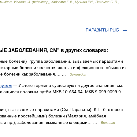
миздат
.
Исаева
.
И
. (
редактор
),
Кадзевич
Г
.
В
.,
Мухина
Р
.
И
.,
Пахомов
С
.
П
.,
ПАРАЗИТЫ РЫБ
ЫЕ ЗАБОЛЕВАНИЯ, СМ" в других словарях:
нные болезни) группа заболеваний, вызываемых паразитами
азитарные болезни являются частью инфекционных, обычно их
ые болезни как заболевания,… …
Википедия
путём
— У этого термина существуют и другие значения, см.
дающиеся половым путём МКБ 10 A64.64. МКБ 9 099.9099.9 …
вызываемые паразитами (См. Паразиты). К П. б. относят
вызванные простейшими) болезни (Малярия, амёбная
нь и пр.), заболевания, вызванные клещами… …
Большая