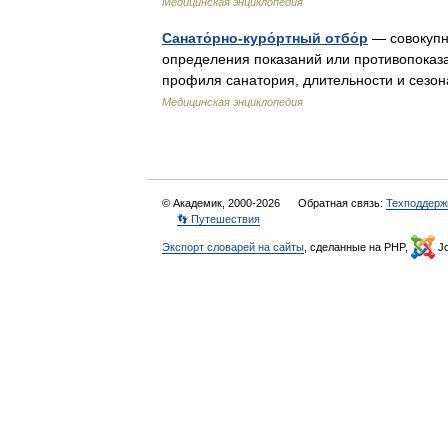
Медицинская энциклопедия
Санато́рно-куро́ртный отбо́р
— совокупн
определения показаний или противопоказа
профиля санатория, длительности и сезон
Медицинская энциклопедия
© Академик, 2000-2026
Обратная связь:
Техподдерж
👣 Путешествия
Экспорт словарей на сайты
, сделанные на PHP,
Jo