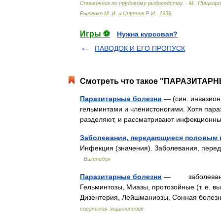
Справочник
по
прудовому
рыбоводству
. -
М
.
:
Пищепро
Рыженко
М
.
И
.
и
Циунчик
Р
.
И
.
.
1959
.
Игры ⚽
Нужна курсовая?
ПАВОДОК И ЕГО ПРОПУСК
Смотреть что такое "ПАРАЗИТАРН
Паразитарные болезни
— (син. инвазио
гельминтами и членистоногими. Хотя пар
разделяют, и рассматривают инфекционн
Заболевания, передающиеся половым 
Инфекция (значения). Заболевания, пере
Википедия
Паразитарные болезни
— заболевания, 
Гельминтозы, Миазы, протозойные (т. е. 
Дизентерия, Лейшманиозы, Сонная болез
советская энциклопедия